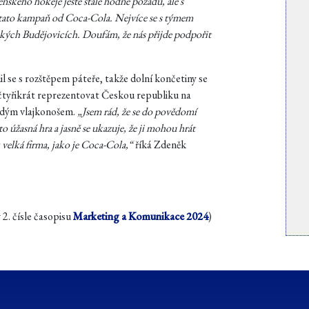
nského hokeje ještě stále hodně pozadu, ale s
 tato kampaň od Coca-Cola. Nejvíce se s týmem
 Českých Budějovicích. Doufám, že nás přijde podpořit
l se s rozštěpem páteře, takže dolní končetiny se
čtyřikrát reprezentovat Českou republiku na
hrdým vlajkonošem.
„Jsem rád, že se do povědomí
to úžasná hra a jasně se ukazuje, že ji mohou hrát
 velká firma, jako je Coca-Cola,“
říká Zdeněk
 2. čísle časopisu
Marketing a Komunikace 2024
)