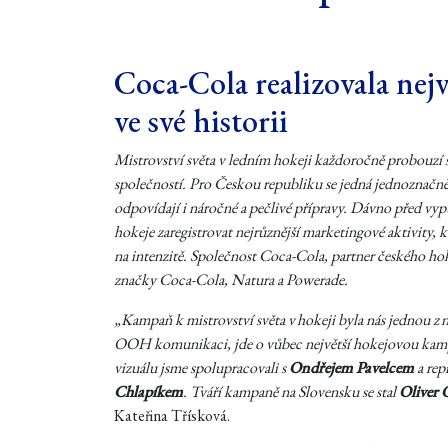
Coca-Cola realizovala ne
ve své historii
Mistrovství světa v ledním hokeji každoročně probouzí 
společností. Pro Českou republiku se jedná jednoznačně
odpovídají i náročné a pečlivé přípravy. Dávno před v
hokeje zaregistrovat nejrůznější marketingové aktivity, 
na intenzitě. Společnost Coca-Cola, partner českého hok
značky Coca-Cola, Natura a Powerade.
„Kampaň k mistrovství světa v hokeji byla nás jednou z 
OOH komunikaci, jde o vůbec největší hokejovou kamp
vizuálu jsme spolupracovali s
Ondřejem Pavelcem
a rep
Chlapíkem
. Tváří kampaně na Slovensku se stal
Oliver 
Kateřina Třísková.