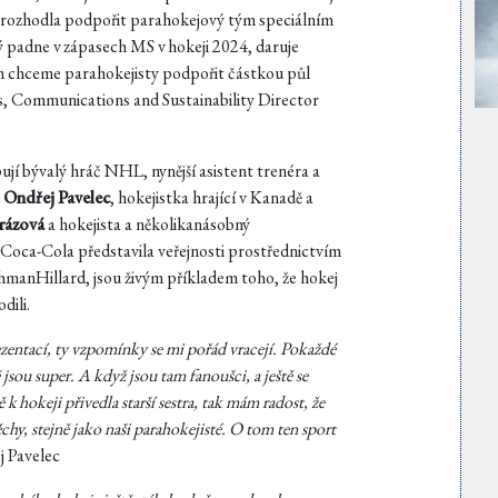
c rozhodla podpořit parahokejový tým speciálním
adne v zápasech MS v hokeji 2024, daruje
 chceme parahokejisty podpořit částkou půl
s, Communications and Sustainability Director
í bývalý hráč NHL, nynější asistent trenéra a
e
Ondřej Pavelec
, hokejistka hrající v Kanadě a
rázová
a hokejista a několikanásobný
ré Coca-Cola představila veřejnosti prostřednictvím
hmanHillard, jsou živým příkladem toho, že hokej
dili.
ezentací, ty vzpomínky se mi pořád vracejí. Pokaždé
sou super. A když jsou tam fanoušci, a ještě se
k hokeji přivedla starší sestra, tak mám radost, že
chy, stejně jako naši parahokejisté. O tom ten sport
j Pavelec