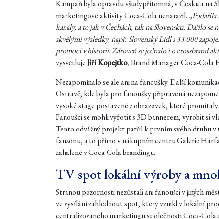
Kampaň byla opravdu všudypřítomná, v Česku a na Slo
marketingové aktivity Coca-Cola nenarazil.
„Podařila 
kanály, a to jak v Čechách, tak na Slovensku. Dařilo se 
skvělými výsledky, např. Slovenský Lidl s 33 000 zapojený
promocí v historii. Zároveň se jednalo i o crossbrand 
vysvětluje
Jiří Kopejtko
, Brand Manager Coca-Cola 
Nezapomínalo se ale ani na fanoušky. Další komunika
Ostravě, kde byla pro fanoušky připravená nezapomenu
vysoké stage postavené z obrazovek, které promítaly d
Fanoušci se mohli vyfotit s 3D bannerem, vyrobit si vl
Tento odvážný projekt patřil k prvním svého druhu v Č
fanzónu, a to přímo v nákupním centru Galerie Harfa.
zahalené v Coca-Cola brandingu.
TV spot lokální výroby a mno
Stranou pozornosti nezůstali ani fanoušci v jiných měst
ve vysílání zahlédnout spot, který vznikl v lokální pr
centralizovaného marketingu společnosti Coca-Cola o