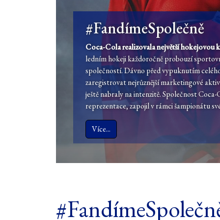
#FandímeSpolečně
Coca-Cola realizovala největší hokejovou k
ledním hokeji každoročně probouzí sportovn
společností. Dávno před vypuknutím celého
zaregistrovat nejrůznější marketingové akti
ještě nabraly na intenzitě. Společnost Coca
reprezentace, zapojil v rámci šampionátu s
Více...
#FandímeSpolečn