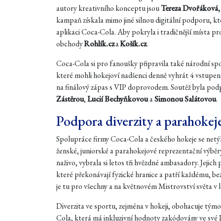
autory kreativního konceptu jsou
Tereza Dvořáková,
kampaň získala mimo jiné silnou digitální podporu, kt
aplikaci Coca-Cola. Aby pokryla i tradičnější místa pr
obchody
Rohlík.cz
a
Košík.cz
.
Coca-Cola si pro fanoušky připravila také národní spo
které mohli hokejoví nadšenci denně vyhrát 4 vstupe
na finálový zápas s VIP doprovodem. Soutěž byla po
Zástěrou
,
Lucií Bechyňkovou
a
Simonou Salátovou
.
Podpora diverzity a parahokej
Spolupráce firmy Coca-Cola a českého hokeje se netý
ženské, juniorské a parahokejové reprezentační výběr
naživo, vybrala si letos tři hvězdné ambasadory. Jejich p
které překonávají fyzické hranice a patří každému, be
je tu pro všechny a na květnovém Mistrovství světa v
Diverzita ve sportu, zejména v hokeji, obohacuje tým
Cola, která má inkluzivní hodnoty zakódovány ve své