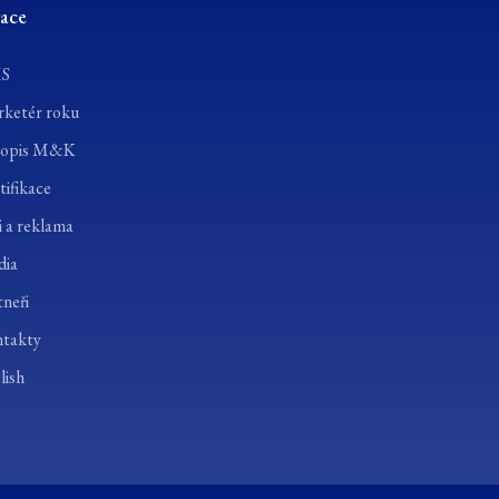
ace
S
ketér roku
opis M&K
ifikace
 a reklama
ia
neři
takty
lish