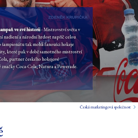
ampaň ve své historii
- Mistrovství světa v
í nadšení a národní hrdost napříč celou
 šampionátu tak mohli fanoušci hokeje
vity, které pak v době samotného mistroství
-Cola, partner českého hokejové
vé značky Coca-Cola, Natura a Powerade.
Česká marketingová společnost
ě