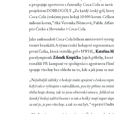
a propojuje sportovce s fanoušky. Coca-Cola se naví
projektem DOBROGÓLY. „Za každý český gól, který p
Coca-Cola českému para hokeji 10 000 korun. Celkem
milionu korun,“ říká Veronika Němcová, Public Affair
pro Česko a Slovensko v Coca-Cola.
Jako ambasadoři Coca-Cola během mistrovství vystupuj
trenér brankářů A-týmu české hokejové reprezentac
první Češka, která vstřelila gól v NWHL,
Kateřina M
paralympionik
Zdeněk Krupička
. Jejich příběhy, kte
rozsáhlé PR kampaně ve spolupráci s agenturou Fleis
spojuje všechny bez ohledu na to, kde a jak jsme se naro
„Nejsilnější zážitky z hokeje mám spojené s českou repr
když něco vyhrajete s nároďákem, pocity přímo na místě j
třeba hraje doma, tak to jsou obrovské emoce. Jelikož mě 
ženský hokej zažívá boom i u nás a holky mají super úspě
za mě je, je pro všechny, a tak to má být,“
vypráví Ondře