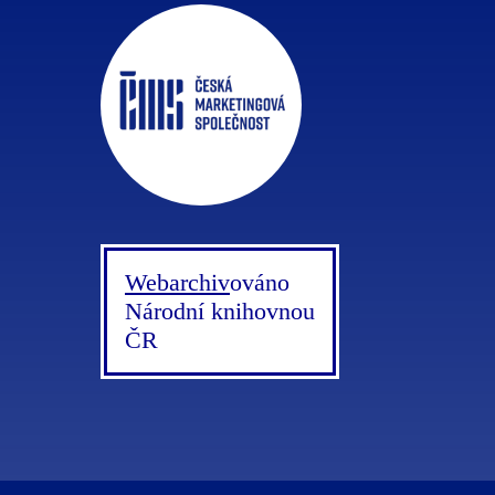
Webarchiv
ováno
Národní knihovnou
ČR