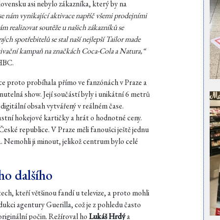
vensku asi nebylo zákazníka, který by na
se nám vynikající aktivace napříč všemi prodejními
nám realizovat soutěže u našich zákazníků se
ch spotřebitelů se stal naší nejlepší Tailor made
aktivační kampaň na značkách Coca-Cola a Natura,“
HBC.
ce proto probíhala přímo ve fanzónách v Praze a
telná show. Její součástí byly i unikátní 6 metrů
igitální obsah vytvářený v reálném čase.
astní hokejové kartičky a hrát o hodnotné ceny.
eské republice. V Praze měli fanoušci ještě jednu
 Nemohli ji minout, jelikož centrum bylo celé
ho dalšího
ech, kteří většinou fandí u televize, a proto mohli
odukci agentury Guerilla, což je z pohledu často
riginální počin. Režíroval ho
Lukáš Hrdý
a