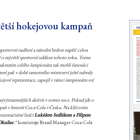
jvětší hokejovou kampaň
sportovní nadšení a národní hrdost napříč celou
 o největší sportovní událost tohoto roku. Tomu
ypuknutím celého šampionátu tak mohli fanoušci
které pak v době samotného mistroství ještě nabraly
ejové reprezentace, zapojil v rámci šampionátu své
nejvýznamnějších aktivit v tomto roce. Pokud jde o
aň v historii Coca-Cola v Česku. Na klíčovém
rezentačními hráči
Lukášem Sedlákem a Filipem
Okuliar
,“
konstatuje Brand Manager Coca-Cola