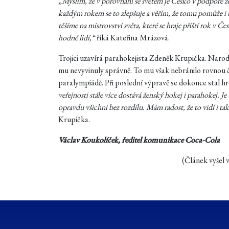
„Myslím, že v porovnání se světem je Česko v podpoře že
každým rokem se to zlepšuje a věřím, že tomu pomůže i
těšíme na mistrovství světa, které se hraje příští rok v
hodně lidí,“
říká Kateřina Mrázová.
Trojici uzavírá parahokejista Zdeněk Krupička. Narodi
mu nevyvinuly správně. To mu však nebránilo rovnou 
paralympiádě. Při poslední výpravě se dokonce stal 
veřejnosti stále více dostává ženský hokej i parahokej. Je 
opravdu všichni bez rozdílu. Mám radost, že to vidí i tak
Krupička.
Václav Koukolíček,
ředitel komunikace Coca-Cola
(Článek vyšel v