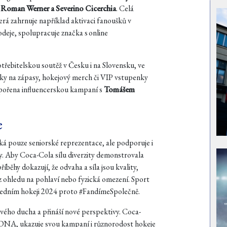
 Roman Werner a Severino Cicerchia
. Celá
erá zahrnuje například aktivaci fanoušků v
odeje, spolupracuje značka s online
třebitelskou soutěž v Česku i na Slovensku, ve
nky na zápasy, hokejový merch či VIP vstupenky
dpořena influencerskou kampaní s
Tomášem
e
ká pouze seniorské reprezentace, ale podporuje i
y. Aby Coca-Cola sílu diverzity demonstrovala
říběhy dokazují, že odvaha a síla jsou kvality,
z ohledu na pohlaví nebo fyzická omezení. Sport
 ledním hokeji 2024 proto #FandímeSpolečně.
ového ducha a přináší nové perspektivy. Coca-
 DNA, ukazuje svou kampaní i různorodost hokeje