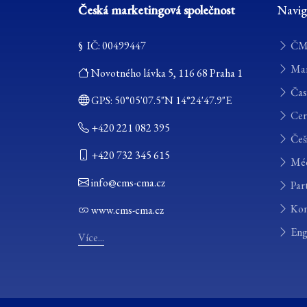
Česká marketingová společnost
Navig
§ IČ: 00499447
ČM
Mar
Novotného lávka 5, 116 68 Praha 1
Čas
GPS:
50°05'07.5"N 14°24'47.9"E
Cert
+420 221 082 395
Češi
+420 732 345 615
Méd
info@cms-cma.cz
Part
Kon
www.cms-cma.cz
Eng
Více...